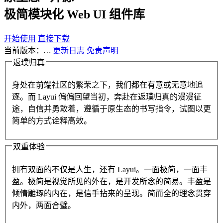
极简模块化 Web UI 组件库
开始使用
直接下载
当前版本：
…
更新日志
免责声明
返璞归真
身处在前端社区的繁荣之下，我们都在有意或无意地追
逐。而 Layui 偏偏回望当初，奔赴在返璞归真的漫漫征
途，自信并勇敢着，遵循于原生态的书写指令，试图以更
简单的方式诠释高效。
双重体验
拥有双面的不仅是人生，还有 Layui。一面极简，一面丰
盈。极简是视觉所见的外在，是开发所念的简易。丰盈是
倾情雕琢的内在，是信手拈来的呈现。简而全的理念贯穿
内外，两面合璧。