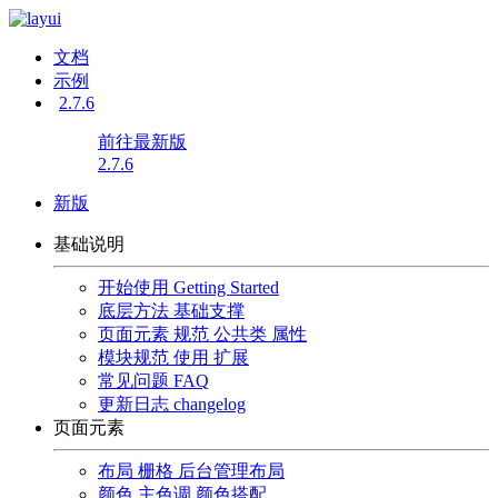
文档
示例
2.7.6
前往最新版
2.7.6
新版
基础说明
开始使用
Getting Started
底层方法
基础支撑
页面元素
规范 公共类 属性
模块规范
使用 扩展
常见问题
FAQ
更新日志
changelog
页面元素
布局
栅格 后台管理布局
颜色
主色调 颜色搭配