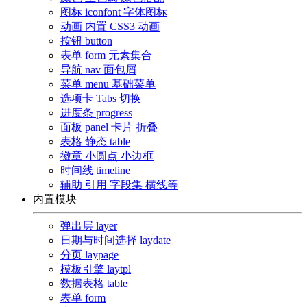
图标
iconfont 字体图标
动画
内置 CSS3 动画
按钮
button
表单
form 元素集合
导航
nav 面包屑
菜单
menu 基础菜单
选项卡
Tabs 切换
进度条
progress
面板
panel 卡片 折叠
表格
静态 table
徽章
小圆点 小边框
时间线
timeline
辅助
引用 字段集 横线等
内置模块
弹出层
layer
日期与时间选择
laydate
分页
laypage
模板引擎
laytpl
数据表格
table
表单
form