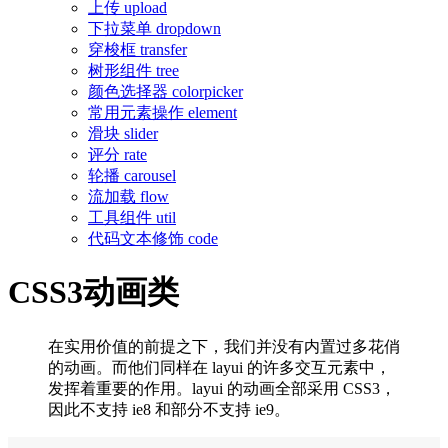
上传
upload
下拉菜单
dropdown
穿梭框
transfer
树形组件
tree
颜色选择器
colorpicker
常用元素操作
element
滑块
slider
评分
rate
轮播
carousel
流加载
flow
工具组件
util
代码文本修饰
code
CSS3动画类
在实用价值的前提之下，我们并没有内置过多花俏
的动画。而他们同样在 layui 的许多交互元素中，
发挥着重要的作用。layui 的动画全部采用 CSS3，
因此不支持 ie8 和部分不支持 ie9。