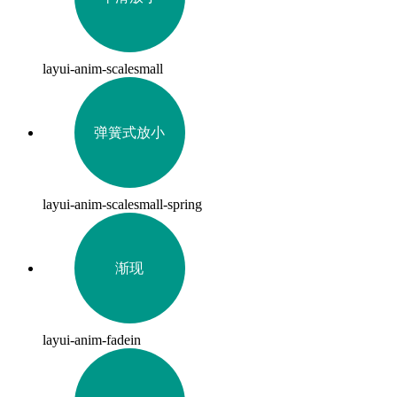
layui-anim-scalesmall
弹簧式放小
layui-anim-scalesmall-spring
渐现
layui-anim-fadein