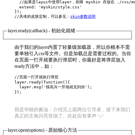
  //如果是layui中使用layer，则将 myskin 存放在 ./css/mo
  extend: 'myskin/style.css'

});

//具体的皮肤定制，可以参见：
skin参数说明
layer.ready(callback)
- 初始化就绪
由于我们的layer内置了轻量级加载器，所以你根本不需
要单独引入css等文件。但是加载总是需要过程的。当你
在页面一打开就要执行弹层时，你最好是将弹层放入
ready方法中，如：
//页面一打开就执行弹层

layer.ready(function(){

  layer.msg('很高兴一开场就见到你');

});      

我是华丽的酱油：介绍完上面两位引导者，接下来我们
真正的主角闪亮登场了。此处应有掌声 ^,^
layer.open(options)
- 原始核心方法