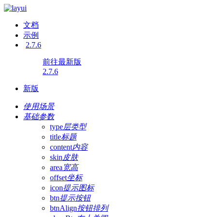
文档
示例
2.7.6
前往最新版
2.7.6
新版
使用场景
基础参数
type
层类型
title
标题
content
内容
skin
皮肤
area
宽高
offset
坐标
icon
提示图标
btn
提示按钮
btnAlign
按钮排列