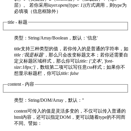
层）。 若你采用
layer.open({type: 1})
方式调用，则type为
必填项（信息框除外）
title
- 标题
类型
：String/Array/Boolean，
默认
：'信息'
title支持三种类型的值，若你传入的是普通的字符串，如
title :'我是标题'
，那么只会改变标题文本；若你还需要自
定义标题区域样式，那么你可以
title: ['文本', 'font-
size:18px;']
，数组第二项可以写任意css样式；如果你不
想显示标题栏，你可以
title: false
content
- 内容
类型
：String/DOM/Array，
默认
：''
content可传入的值是灵活多变的，不仅可以传入普通的
html内容，还可以指定DOM，更可以随着type的不同而
不同。譬如：