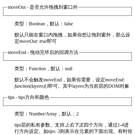
moveOut
- 是否允许拖拽到窗口外
类型
：Boolean，
默认
：false
默认只能在窗口内拖拽，如果你想让拖到窗外，那么设
定
moveOut: true
即可
moveEnd
- 拖动完毕后的回调方法
类型
：Function，
默认
：null
默认不会触发moveEnd，如果你需要，设定
moveEnd:
function(layero){}
即可。其中layero为当前层的DOM对象
tips
- tips方向和颜色
类型
：Number/Array，
默认
：2
tips层的私有参数。支持
上
右
下
左
四个方向，通过
1-4
进
行方向设定。如
tips: 3
则表示在元素的下面出现。有时你