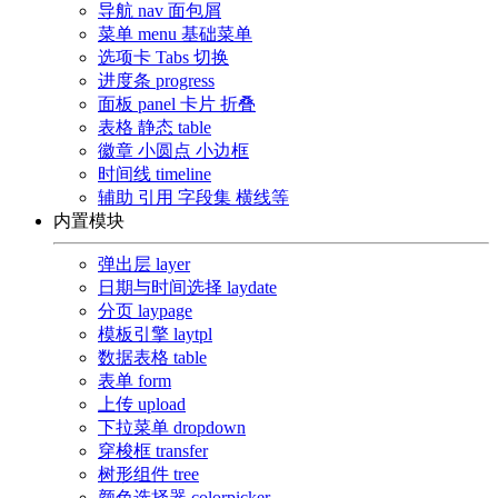
导航
nav 面包屑
菜单
menu 基础菜单
选项卡
Tabs 切换
进度条
progress
面板
panel 卡片 折叠
表格
静态 table
徽章
小圆点 小边框
时间线
timeline
辅助
引用 字段集 横线等
内置模块
弹出层
layer
日期与时间选择
laydate
分页
laypage
模板引擎
laytpl
数据表格
table
表单
form
上传
upload
下拉菜单
dropdown
穿梭框
transfer
树形组件
tree
颜色选择器
colorpicker