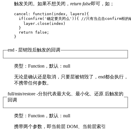
触发关闭。如果不想关闭，
return false
即可，如；
cancel: function(index, layero){ 

  if(confirm('确定要关闭么')){ //只有当点击confirm
    layer.close(index)

  }

  return false; 

}    

end
- 层销毁后触发的回调
类型
：Function，
默认
：null
无论是确认还是取消，只要层被销毁了，end都会执行，
不携带任何参数。
full/min/restore
-分别代表最大化、最小化、还原 后触发的
回调
类型
：Function，
默认
：null
携带两个参数，即当前层 DOM、当前层索引