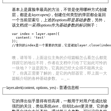
基本上是露脸率最高的方法，不管是使用哪种方式创建
层，都是走
layer.open()
，创建任何类型的弹层都会返回
一个当前层索引，上述的
options即是基础参数
，另外，
该文档
统一采用options作为基础参数的标识
例子：
var index = layer.open({

  content: 'test'

});

//拿到的index是一个重要的凭据，它是诸如layer.close(inde
噢，请等等，上面这位主角的介绍篇幅怎么看怎么都觉
得跟它的地位不符，作者在文档中只给了它如此可怜的
一块地？？这是因为，它真的已经大众得不能再大众
了，你真正需要了解的，是它的内部器官，即上面一大
篇幅介绍的各种基础参数。 ←_←
layer.alert(content, options, yes)
- 普通信息框
它的弹出似乎显得有些高调，一般用于对用户造成比较
强烈的关注，类似系统alert，但却比alert更灵便。它的参