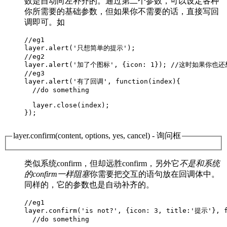
数是自动向左补齐的。通过第二个参数，可以设定各种
你所需要的基础参数，但如果你不需要的话，直接写回
调即可。如
//eg1

layer.alert('只想简单的提示');        

//eg2

layer.alert('加了个图标', {icon: 1}); //这时如果
//eg3

layer.alert('有了回调', function(index){

  //do something

  layer.close(index);

});       

layer.confirm(content, options, yes, cancel)
- 询问框
类似系统confirm，但却远胜confirm，另外它
不是和系统
的confirm一样阻塞
你需要把交互的语句放在回调体中。
同样的，它的参数也是自动补齐的。
//eg1

layer.confirm('is not?', {icon: 3, title:'提示'}, f
  //do something
