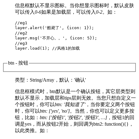
信息框默认不显示图标。当你想显示图标时，默认皮肤
可以传入
0-6
如果是加载层，可以传入
0-2
。如：
//eg1

layer.alert('酷毙了', {icon: 1});

//eg2

layer.msg('不开心。。', {icon: 5});

//eg3

layer.load(1); //风格1的加载

btn
- 按钮
类型
：String/Array，
默认
：'确认'
信息框模式时，btn默认是一个确认按钮，其它层类型则
默认不显示，加载层和tips层则无效。当您只想自定义一
个按钮时，你可以
btn: '我知道了'
，当你要定义两个按钮
时，你可以
btn: ['yes', 'no']
。当然，你也可以定义更多按
钮，比如：
btn: ['按钮1', '按钮2', '按钮3', …]
，按钮1的回
调是yes，而从按钮2开始，则回调为btn2: function(){}，
以此类推。如：