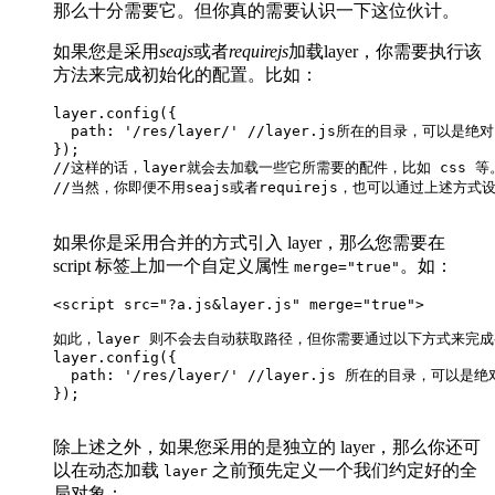
那么十分需要它。但你真的需要认识一下这位伙计。
如果您是采用
seajs
或者
requirejs
加载layer，你需要执行该
方法来完成初始化的配置。比如：
layer.config({

  path: '/res/layer/' //layer.js所在的目录，可以
});

//这样的话，layer就会去加载一些它所需要的配件，比如 css 等。
//当然，你即便不用seajs或者requirejs，也可以通过上述方式设定路
如果你是采用合并的方式引入 layer，那么您需要在
script 标签上加一个自定义属性
。如：
merge="true"
<script src="?a.js&layer.js" merge="true">

如此，layer 则不会去自动获取路径，但你需要通过以下方式来完成
layer.config({

  path: '/res/layer/' //layer.js 所在的目录，可
});

除上述之外，如果您采用的是独立的 layer，那么你还可
以在动态加载
之前预先定义一个我们约定好的全
layer
局对象：