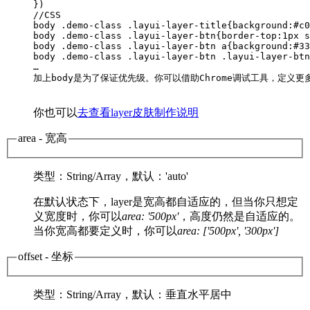
})

//CSS 

body .demo-class .layui-layer-title{background:#c0
body .demo-class .layui-layer-btn{border-top:1px s
body .demo-class .layui-layer-btn a{background:#33
body .demo-class .layui-layer-btn .layui-layer-btn
…

加上body是为了保证优先级。你可以借助Chrome调试工具，定义更多
你也可以
去查看layer皮肤制作说明
area
- 宽高
类型
：String/Array，
默认
：'auto'
在默认状态下，layer是宽高都自适应的，但当你只想定
义宽度时，你可以
area: '500px'
，高度仍然是自适应的。
当你宽高都要定义时，你可以
area: ['500px', '300px']
offset
- 坐标
类型
：String/Array，
默认
：垂直水平居中