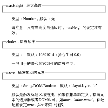
maxHeight
- 最大高度
类型
：Number，
默认
：无
请注意：只有当高度自适应时，maxHeight的设定才有
效。
zIndex
- 层叠顺序
类型
：，
默认
：19891014（贤心生日 0.0）
一般用于解决和其它组件的层叠冲突。
move
- 触发拖动的元素
类型
：String/DOM/Boolean，
默认
：'.layui-layer-title'
默认是触发标题区域拖拽。如果你想单独定义，指向元
素的选择器或者DOM即可。如
move: '.mine-move'
。你还
配置设定
move: false
来禁止拖拽