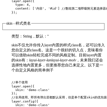
layer.open({

  type: 4,

  content: ['内容', '#id'] //数组第二项即吸附元素选择器或
});        

skin
- 样式类名
类型
：String，
默认
：''
skin不仅允许你传入layer内置的样式class名，还可以传入
您自定义的class名。这是一个很好的切入点，意味着你
可以借助skin轻松完成不同的风格定制。目前layer内置
的skin有：
layui-layer-lan
layui-layer-molv
，未来我们还会
选择性地内置更多，但更推荐您自己来定义。以下是一
个自定义风格的简单例子
//单个使用

layer.open({

  skin: 'demo-class'

});

//全局使用。即所有弹出层都默认采用，但是单个配置skin的优先级
layer.config({

  skin: 'demo-class'
