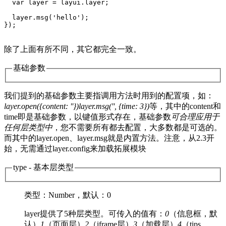
  var layer = layui.layer;

  layer.msg('hello');

});              

除了上面有所不同，其它都完全一致。
基础参数
我们提到的基础参数主要指调用方法时用到的配置项，如：
layer.open({content: ''})
layer.msg('', {time: 3})
等，其中的content和
time即是基础参数，以键值形式存在，基础参数
可合理应用于
任何层类型中
，您不需要所有都去配置，大多数都是可选的。
而其中的layer.open、layer.msg就是内置方法。注意，从2.3开
始，无需通过layer.config来加载拓展模块
type
- 基本层类型
类型
：Number，
默认
：0
layer提供了5种层类型。可传入的值有：
0
（信息框，默
认）
1
（页面层）
2
（iframe层）
3
（加载层）
4
（tips