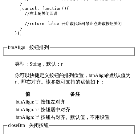
  }

  ,cancel: function(){ 

    //右上角关闭回调

    //return false 开启该代码可禁止点击该按钮关闭

  }

});

btnAlign
- 按钮排列
类型
：String，
默认
：r
你可以快捷定义按钮的排列位置，btnAlign的默认值为
r，即右对齐。该参数可支持的赋值如下：
值
备注
btnAlign: 'l'
按钮左对齐
btnAlign: 'c'
按钮居中对齐
btnAlign: 'r'
按钮右对齐。默认值，不用设置
closeBtn
- 关闭按钮