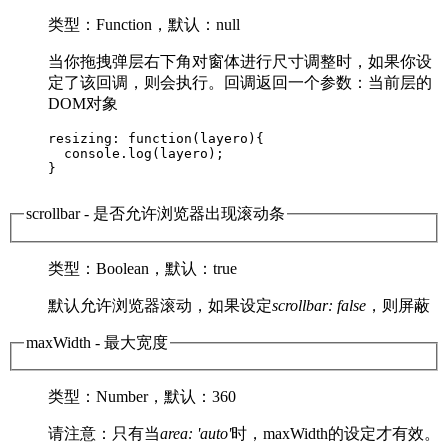
类型
：Function，
默认
：null
当你拖拽弹层右下角对窗体进行尺寸调整时，如果你设
定了该回调，则会执行。回调返回一个参数：当前层的
DOM对象
resizing: function(layero){

  console.log(layero);

}   

scrollbar
- 是否允许浏览器出现滚动条
类型
：Boolean，
默认
：true
默认允许浏览器滚动，如果设定
scrollbar: false
，则屏蔽
maxWidth
- 最大宽度
类型
：Number，
默认
：360
请注意：只有当
area: 'auto'
时，maxWidth的设定才有效。