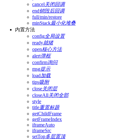
cancel
关闭回调
end
销毁后回调
full/min/restore
minStack
最小化堆叠
内置方法
config
全局设置
ready
就绪
open
核心方法
alert
弹框
confirm
询问
msg
提示
load
加载
tips
吸附
close
关闭层
closeAll
关闭全部
style
title
重置标题
getChildFrame
getFrameIndex
iframeAuto
iframeSrc
setTop
多层置顶