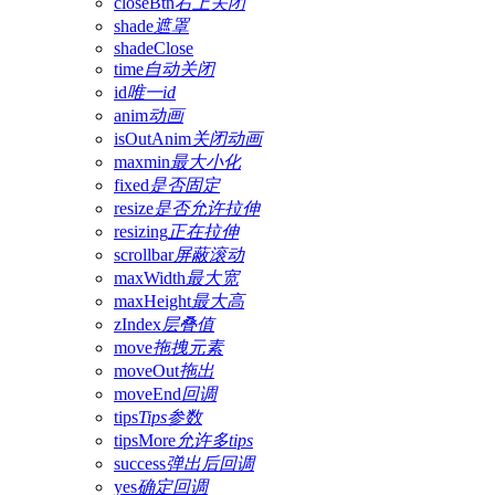
closeBtn
右上关闭
shade
遮罩
shadeClose
time
自动关闭
id
唯一id
anim
动画
isOutAnim
关闭动画
maxmin
最大小化
fixed
是否固定
resize
是否允许拉伸
resizing
正在拉伸
scrollbar
屏蔽滚动
maxWidth
最大宽
maxHeight
最大高
zIndex
层叠值
move
拖拽元素
moveOut
拖出
moveEnd
回调
tips
Tips参数
tipsMore
允许多tips
success
弹出后回调
yes
确定回调