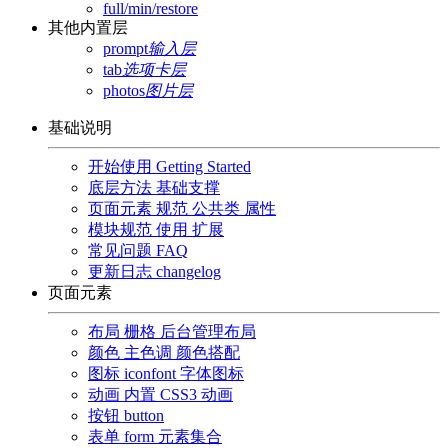
full/min/restore
其他内置层
prompt
输入层
tab
选项卡层
photos
图片层
基础说明
开始使用
Getting Started
底层方法
基础支撑
页面元素
规范 公共类 属性
模块规范
使用 扩展
常见问题
FAQ
更新日志
changelog
页面元素
布局
栅格 后台管理布局
颜色
主色调 颜色搭配
图标
iconfont 字体图标
动画
内置 CSS3 动画
按钮
button
表单
form 元素集合