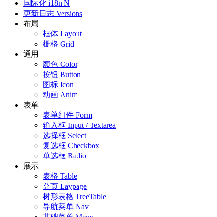
国际化
i18n
N
更新日志
Versions
布局
框体
Layout
栅格
Grid
通用
颜色
Color
按钮
Button
图标
Icon
动画
Anim
表单
表单组件
Form
输入框
Input / Textarea
选择框
Select
复选框
Checkbox
单选框
Radio
展示
表格
Table
分页
Laypage
树形表格
TreeTable
导航菜单
Nav
基础菜单
Menu