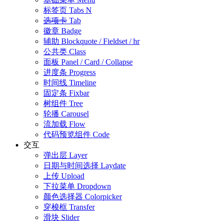
标签页
Tabs
N
选项卡
Tab
徽章
Badge
辅助
Blockquote / Fieldset / hr
公共类
Class
面板
Panel / Card / Collapse
进度条
Progress
时间线
Timeline
固定条
Fixbar
树组件
Tree
轮播
Carousel
流加载
Flow
代码预览组件
Code
交互
弹出层
Layer
日期与时间选择
Laydate
上传
Upload
下拉菜单
Dropdown
颜色选择器
Colorpicker
穿梭框
Transfer
滑块
Slider