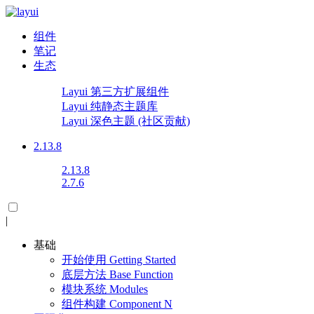
组件
笔记
生态
Layui 第三方扩展组件
Layui 纯静态主题库
Layui 深色主题
(社区贡献)
2.13.8
2.13.8
2.7.6
|
基础
开始使用
Getting Started
底层方法
Base Function
模块系统
Modules
组件构建
Component
N