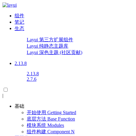
组件
笔记
生态
Layui 第三方扩展组件
Layui 纯静态主题库
Layui 深色主题
(社区贡献)
2.13.8
2.13.8
2.7.6
|
基础
开始使用
Getting Started
底层方法
Base Function
模块系统
Modules
组件构建
Component
N