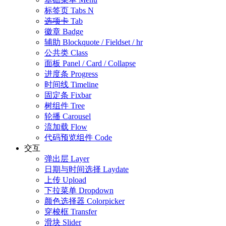
标签页
Tabs
N
选项卡
Tab
徽章
Badge
辅助
Blockquote / Fieldset / hr
公共类
Class
面板
Panel / Card / Collapse
进度条
Progress
时间线
Timeline
固定条
Fixbar
树组件
Tree
轮播
Carousel
流加载
Flow
代码预览组件
Code
交互
弹出层
Layer
日期与时间选择
Laydate
上传
Upload
下拉菜单
Dropdown
颜色选择器
Colorpicker
穿梭框
Transfer
滑块
Slider