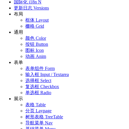
国际化
i18n
N
更新日志
Versions
布局
框体
Layout
栅格
Grid
通用
颜色
Color
按钮
Button
图标
Icon
动画
Anim
表单
表单组件
Form
输入框
Input / Textarea
选择框
Select
复选框
Checkbox
单选框
Radio
展示
表格
Table
分页
Laypage
树形表格
TreeTable
导航菜单
Nav
基础菜单
Menu