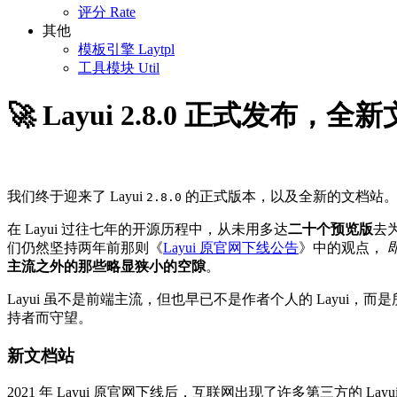
评分
Rate
其他
模板引擎
Laytpl
工具模块
Util
🚀 Layui 2.8.0 正式发布
我们终于迎来了 Layui
的正式版本，以及全新的文档站
2.8.0
在 Layui 过往七年的开源历程中，从未用多达
二十个预览版
去
们仍然坚持两年前那则《
Layui 原官网下线公告
》中的观点，
主流之外的那些略显狭小的空隙
。
Layui 虽不是前端主流，但也早已不是作者个人的 Layu
持者而守望。
新文档站
2021 年 Layui 原官网下线后，互联网出现了许多第三方